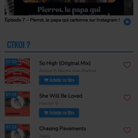
Épisode 7 – Pierrot, le papa qui cartonne sur Instagram !
CTKOI ?
PLUS
07:30
So High (Original Mix)
Aslove ft Norma Jean Martine
Acheter ce titre
07:26
She Will Be Loved
Maroon 5
Acheter ce titre
07:22
Chasing Pavements
Adele