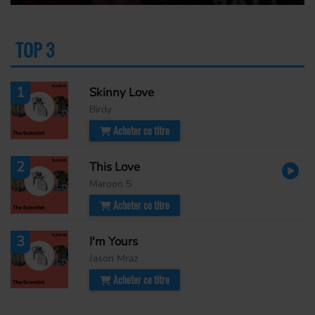
TOP 3
PLUS
1
Skinny Love
Birdy
Acheter ce titre
2
This Love
Maroon 5
Acheter ce titre
3
I'm Yours
Jason Mraz
Acheter ce titre