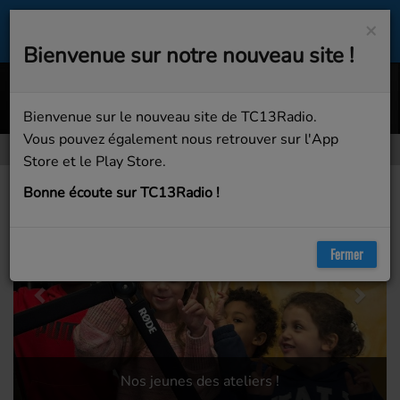
×
Bienvenue sur notre nouveau site !
Ritual (Benny Benassi & BB
TIËSTO;JONAS BLUE;RITA ORA;CAM
Bienvenue sur le nouveau site de TC13Radio.
Vous pouvez également nous retrouver sur l'App
Store et le Play Store.
Previous
Next
Bonne écoute sur TC13Radio !
Fermer
Nos jeunes des ateliers !