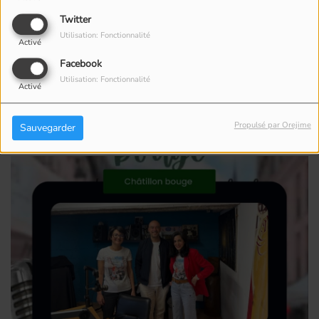
Twitter
Utilisation: Fonctionnalité
Activé
Facebook
Utilisation: Fonctionnalité
Activé
Épisode 8 – 10 ans de basket et de passion à Châtillon
Propulsé par Orejime
Sauvegarder