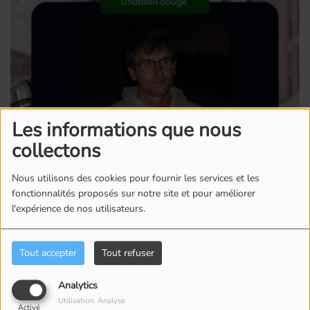
Les informations que nous
collectons
Nous utilisons des cookies pour fournir les services et les
Saison 2 - Épisode 1 Dans les coulisses de TC13 Radio,
fonctionnalités proposés sur notre site et pour améliorer
là où tout a commencé…
l'expérience de nos utilisateurs.
Tout accepter
Tout refuser
Analytics
Utilisation: Analyse
Activé