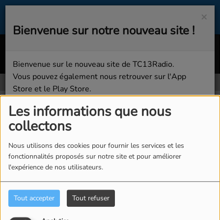
×
Bienvenue sur notre nouveau site !
Call Me Maybe (Extended Mix)
CARLY RAE JEPSEN
Bienvenue sur le nouveau site de TC13Radio.
Vous pouvez également nous retrouver sur l'App
Store et le Play Store.
Agenda
RSS
Bonne écoute sur TC13Radio !
Les informations que nous
Agenda
collectons
Fermer
Nous utilisons des cookies pour fournir les services et les
fonctionnalités proposés sur notre site et pour améliorer
l'expérience de nos utilisateurs.
Recherche par date
Tout accepter
Tout refuser