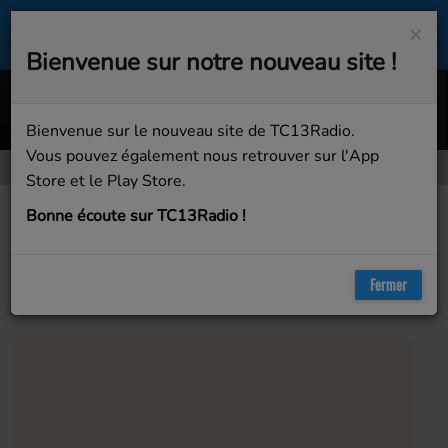
×
Bienvenue sur notre nouveau site !
i (Extended Mix By Fuvi Clan)
JEANJASS FT. BIGFLO & OLI
Bienvenue sur le nouveau site de TC13Radio.
Vous pouvez également nous retrouver sur l'App
Store et le Play Store.
Artistes
Bruno Mars
Bonne écoute sur TC13Radio !
Bruno Mars
Fermer