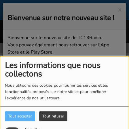
×
Bienvenue sur notre nouveau site !
Hola Señorita (Robin Schulz Remix)
MAÎTRE GIMS;MALUMA
Bienvenue sur le nouveau site de TC13Radio.
Vous pouvez également nous retrouver sur l'App
Store et le Play Store.
Se connecter
Bonne écoute sur TC13Radio !
Les informations que nous
Se connecter
collectons
Fermer
Nous utilisons des cookies pour fournir les services et les
fonctionnalités proposés sur notre site et pour améliorer
l'expérience de nos utilisateurs.
CRÉER UN COMPTE
Tout accepter
Tout refuser
Email