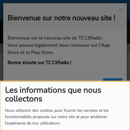
×
Bienvenue sur notre nouveau site !
Brown Skin Girl
BEYONCÉ, SAINT JHN & WIZKID FEAT. BLUE IVY 
Bienvenue sur le nouveau site de TC13Radio.
Vous pouvez également nous retrouver sur l'App
Store et le Play Store.
Contactez-nous!
Bonne écoute sur TC13Radio !
Contactez-nous!
Fermer
Les informations que nous
collectons
Nom
*
Nous utilisons des cookies pour fournir les services et les
fonctionnalités proposés sur notre site et pour améliorer
l'expérience de nos utilisateurs.
Email
*