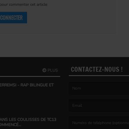
our commenter cet article
 CONNECTER
CONTACTEZ-NOUS !
PLUS
 ERREMSI - RAP BILINGUE ET
(Le nom est obligatoire. )
(L’email est obligatoire. )
DANS LES COULISSES DE TC13
COMMENCÉ…