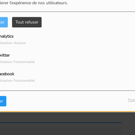
orer l'expérience de nos utilisateurs.
ter
Tout refuser
nalytics
ilisation: Analyse
witter
ilisation: Fonctionnalité
acebook
ilisation: Fonctionnalité
Prop
er