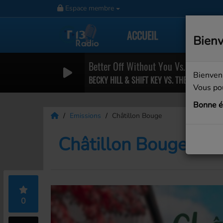
Espace membre
ACCUEIL
RADIO
Bienv
Better Off Without You Vs. I Can't F
Bienven
BECKY HILL & SHIFT KEY VS. THE WEEKND
Vous pou
Bonne é
Emissions
Châtillon Bouge
Châtillon Bouge
0