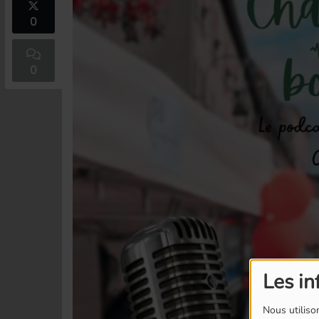
0
0
Les in
Nous utilison