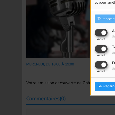
et pour améli
Tout accep
A
Ut
Activé
T
Ut
Activé
F
MERCREDI, DE 18:00 À 19:00
Ut
Activé
Votre émission découverte de Châtillon !
Sauvegard
Commentaires(0)