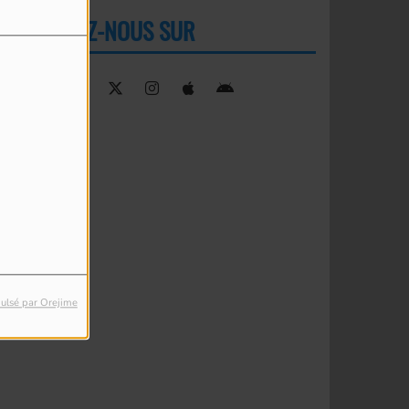
RETROUVEZ-NOUS SUR
ulsé par Orejime