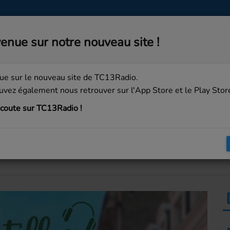
MUSIQUE
MÉDIAS
PARTICIPEZ
enue sur notre nouveau site !
eel My Face (Bnm Bootleg)
ue sur le nouveau site de TC13Radio.
vez également nous retrouver sur l'App Store et le Play Stor
coute sur TC13Radio !