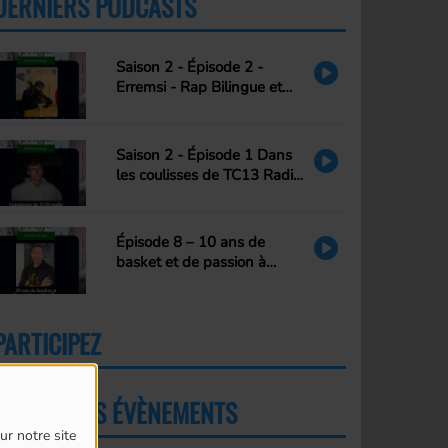
DERNIERS PODCASTS
PLUS
Saison 2 - Épisode 2 -
Erremsi - Rap Bilingue et
transmission
Saison 2 - Épisode 1 Dans
les coulisses de TC13 Radio,
là où tout a commencé…
Épisode 8 – 10 ans de
basket et de passion à
Châtillon
PARTICIPEZ
PLUS
PROCHAINS ÉVÈNEMENTS
PLUS
ur notre site