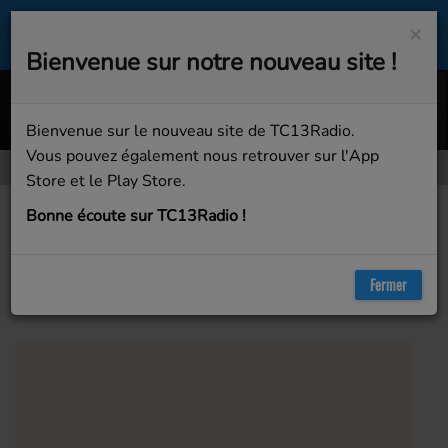
×
Bienvenue sur notre nouveau site !
Ceremony (Original Mix)
BILLX
Bienvenue sur le nouveau site de TC13Radio.
Vous pouvez également nous retrouver sur l'App
Store et le Play Store.
Artistes
Taylor Swift
Bonne écoute sur TC13Radio !
Taylor Swift
Fermer