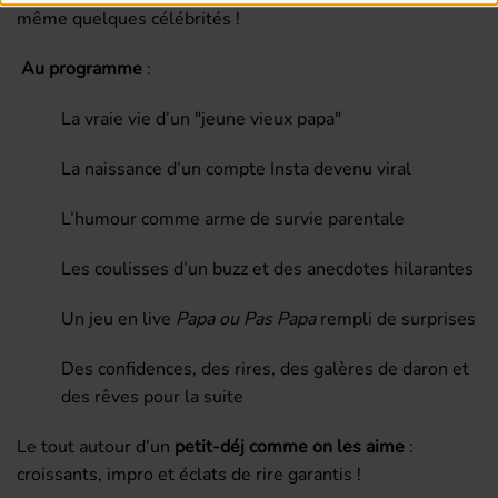
même quelques célébrités !
Au programme
:
La vraie vie d’un "jeune vieux papa"
La naissance d’un compte Insta devenu viral
L’humour comme arme de survie parentale
Les coulisses d’un buzz et des anecdotes hilarantes
Un jeu en live
Papa ou Pas Papa
rempli de surprises
Des confidences, des rires, des galères de daron et
des rêves pour la suite
Le tout autour d’un
petit-déj comme on les aime
:
croissants, impro et éclats de rire garantis !