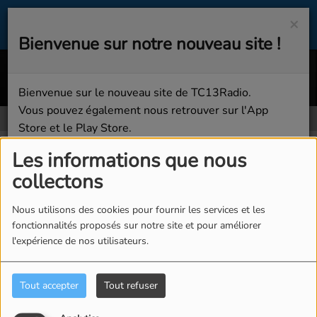
×
Bienvenue sur notre nouveau site !
Without Me (Original Mix)
APONIX
Bienvenue sur le nouveau site de TC13Radio.
Vous pouvez également nous retrouver sur l'App
Store et le Play Store.
Pages
RSS
Bonne écoute sur TC13Radio !
Les informations que nous
Pages
collectons
Fermer
Nous utilisons des cookies pour fournir les services et les
fonctionnalités proposés sur notre site et pour améliorer
l'expérience de nos utilisateurs.
ATELIER ADULTE
Tout accepter
Tout refuser