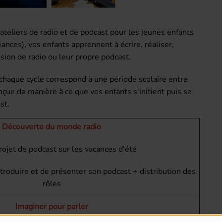
ateliers de radio et de podcast
pour les jeunes enfants
ances), vos enfants apprennent à écrire, réaliser,
sion de radio ou leur propre podcast.
chaque cycle correspond à une période scolaire entre
çue de manière à ce que vos enfants s'initient puis se
st.
Découverte du monde radio
ojet de podcast sur les vacances d'été
ntroduire et de présenter son podcast + distribution des
rôles
Imaginer pour parler