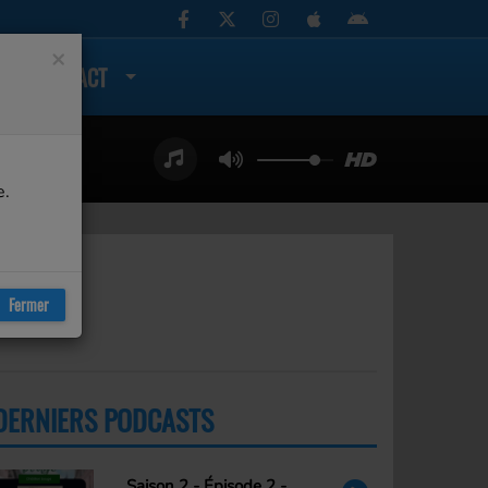
×
CONTACT
e.
Fermer
DERNIERS PODCASTS
PLUS
Saison 2 - Épisode 2 -