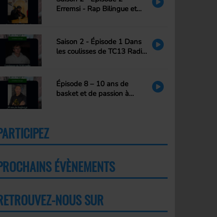
Erremsi - Rap Bilingue et
transmission
Saison 2 - Épisode 1 Dans
les coulisses de TC13 Radio,
là où tout a commencé…
Épisode 8 – 10 ans de
basket et de passion à
Châtillon
PARTICIPEZ
PLUS
PROCHAINS ÉVÈNEMENTS
PLUS
RETROUVEZ-NOUS SUR