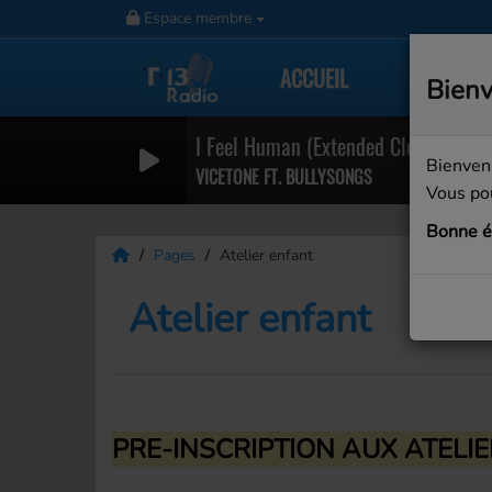
Espace membre
ACCUEIL
RADIO
Bienv
I Feel Human (Extended Clean)
Bienven
VICETONE FT. BULLYSONGS
Vous pou
Bonne é
Pages
Atelier enfant
Atelier enfant
PRE-INSCRIPTION AUX ATELIE