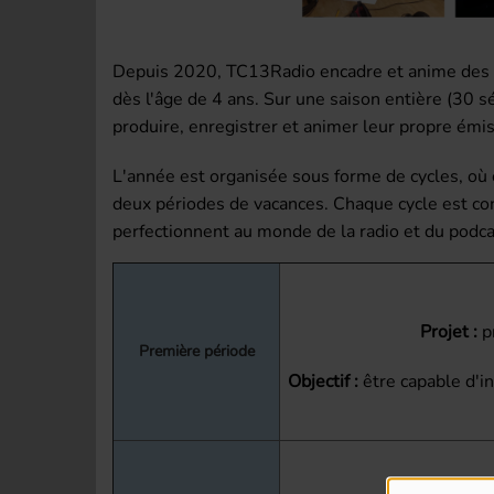
Depuis 2020, TC13Radio encadre et anime des
dès l'âge de 4 ans. Sur une
saison entière
(30 sé
produire, enregistrer et animer leur propre émis
L'année est organisée sous forme de cycles, où 
deux périodes de vacances. Chaque cycle est con
perfectionnent au monde de la radio et du podca
Projet :
pr
Première période
Objectif :
être capable d'i