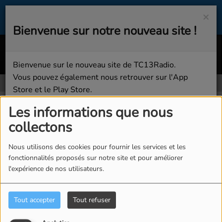
×
Bienvenue sur notre nouveau site !
Waiting (Extended Mix)
BOONT
Bienvenue sur le nouveau site de TC13Radio.
Vous pouvez également nous retrouver sur l'App
Store et le Play Store.
Pages
RSS
Bonne écoute sur TC13Radio !
Les informations que nous
Pages
collectons
Fermer
Nous utilisons des cookies pour fournir les services et les
fonctionnalités proposés sur notre site et pour améliorer
l'expérience de nos utilisateurs.
ATELIER ADULTE
Tout accepter
Tout refuser